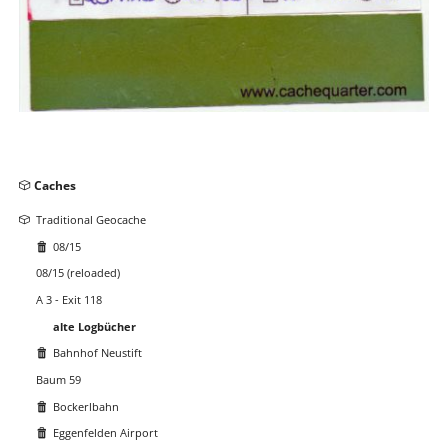
Navigation
Caches
überspringen
Traditional Geocache
08/15
08/15 (reloaded)
A 3 - Exit 118
alte Logbücher
Bahnhof Neustift
Baum 59
Bockerlbahn
Eggenfelden Airport