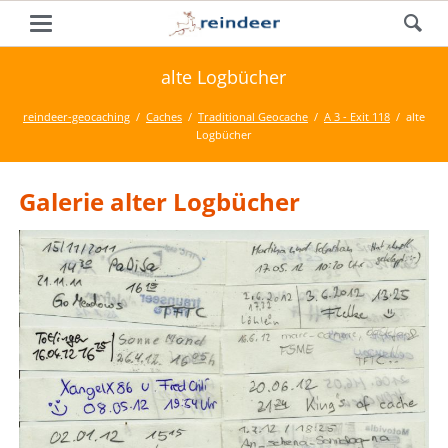
alte Logbücher
reindeer-geocaching
Caches
Traditional Geocache
A 3 - Exit 118
alte
Logbücher
Galerie alter Logbücher