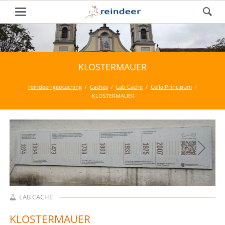
KLOSTERMAUER
reindeer-geocaching
Caches
Lab Cache
Cella Principum
KLOSTERMAUER
LAB CACHE
KLOSTERMAUER