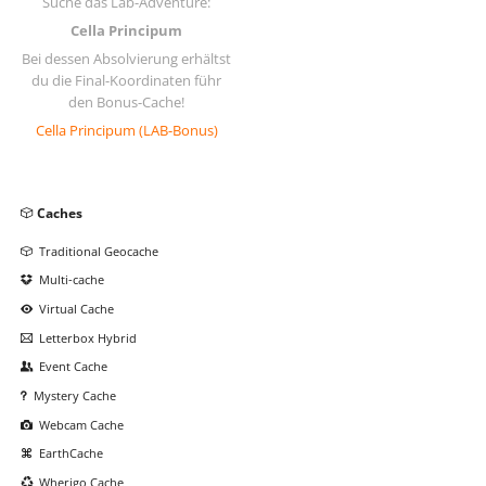
Suche das Lab-Adventure:
Cella Principum
Bei dessen Absolvierung erhältst
du die Final-Koordinaten führ
den Bonus-Cache!
Cella Principum (LAB-Bonus)
Navigation
Caches
überspringen
Traditional Geocache
Multi-cache
Virtual Cache
Letterbox Hybrid
Event Cache
Mystery Cache
Webcam Cache
EarthCache
Wherigo Cache