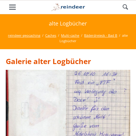
alte Logbücher
reindeer-geocaching
Caches
Multi-cache
Bäderdreieck - Bad B
alte
Logbücher
Galerie alter Logbücher