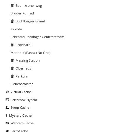
Baumkronenweg
Bruder Konrad
Büchlberger Granit
ex voto
Lehrpfad Pockinger Gebietsreform
Leonhardi
Mariahilf (Passau No One)
Massing Station
Oberhaus
Parkuhr
Siebenschläfer
Virtual Cache
Letterbox Hybrid
Event Cache
Mystery Cache
Webcam Cache
EarthCache