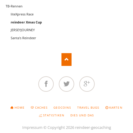
TB-Rennen
liteXpress Race
reindeer Xmas Cup
JERSEYJOURNEY
Santa's Reindeer
Facebook
Twitter
Google+
NAVIGATION
HOME
CACHES
GEOCOINS
TRAVEL BUGS
KARTEN
ÜBERSPRINGEN
STATISTIKEN
DIES UND DAS
Impressum
© Copyright 2026 reindeer-geocaching