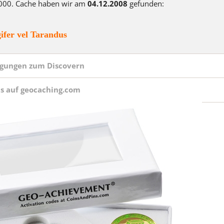
000. Cache haben wir am
04.12.2008
gefunden:
Straight From the Heart Ge
TEN YEARS AFTER
ifer vel Tarandus
The Lord of the Caches - Ear
Geocoin
gungen zum Discovern
weihnachtliche Coins
ls auf geocaching.com