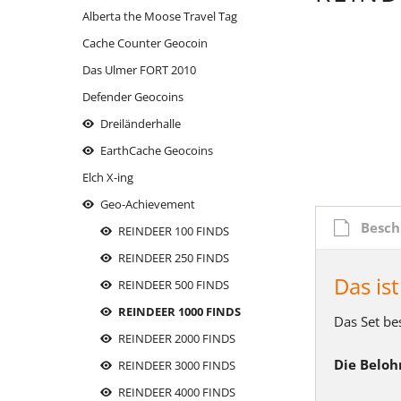
Alberta the Moose Travel Tag
moose on the roof
Thron mit Ausblick
Mariahilf 
reindeer
Cache Counter Geocoin
oiweiwaslos!
Wasserhöhe
reindeer
Massing
Das Ulmer FORT 2010
reindeer - Logstempel
reindeer
Oberha
Defender Geocoins
reindeer - the sledge
Rott-Tale
Parkuh
Dreiländerhalle
reindeer Xmas Cup - FURY FLY
Siebenschl
Santa's 
EarthCache Geocoins
Rhinitis vac forte
Santa's 
Elch X-ing
Santa's Reindeer: BLITZEN
Schluess
Geo-Achievement
Santa's Reindeer: COMET
Those da
Besch
REINDEER 100 FINDS
Santa's Reindeer: CUPID
return.
REINDEER 250 FINDS
Santa's Reindeer: DASHER
Titleist
Das is
REINDEER 500 FINDS
Santa's Reindeer: DONNER
under co
REINDEER 1000 FINDS
Das Set be
Santa's Reindeer: OLIVE
REINDEER 2000 FINDS
Santa's Reindeer: PRANCER
Die Beloh
REINDEER 3000 FINDS
Santa's Reindeer: RUDOLPH
REINDEER 4000 FINDS