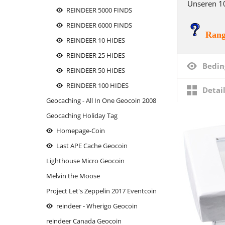
Unseren 1
Sind wir nicht alle ein bisschen
REINDEER 5000 FINDS
Bluna?
REINDEER 6000 FINDS
Rang
Tallink Silja Schiff
REINDEER 10 HIDES
the reindeer
REINDEER 25 HIDES
Bedin
REINDEER 50 HIDES
of
REINDEER 100 HIDES
Detai
Geocaching - All In One Geocoin 2008
Geocaching Holiday Tag
Homepage-Coin
Last APE Cache Geocoin
Lighthouse Micro Geocoin
Melvin the Moose
Project Let's Zeppelin 2017 Eventcoin
reindeer - Wherigo Geocoin
reindeer Canada Geocoin