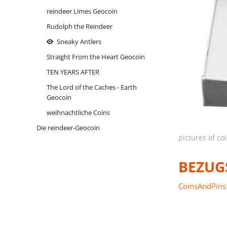
reindeer Limes Geocoin
Rudolph the Reindeer
Sneaky Antlers
Straight From the Heart Geocoin
TEN YEARS AFTER
The Lord of the Caches - Earth
Geocoin
weihnachtliche Coins
Die reindeer-Geocoin
pictures of c
BEZUG
CoinsAndPins