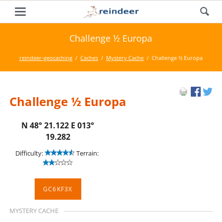
Challenge ½ Europa
reindeer-geocaching
Caches
Mystery Cache
Challenge ½ Europa
Challenge ½ Europa
N 48° 21.122 E 013°
19.282
Difficulty:
Terrain:
GC6KF3X
MYSTERY CACHE