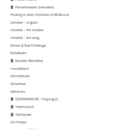
Panzerknacker (reloaded)
Pocking in alten Ansichten (LAB-Bonus)
reindeer - origami
reindeer - the number
reindeer - the song
Römer & Rad Challenge
Rottalbahn
Rottaler Warmblut
roundabout
Schneeflocke
ShowView
Steinkreis
SUEHNEKREUZE - Freyung (I) -
Telefonbuch
Tierhandel
Uni Passau