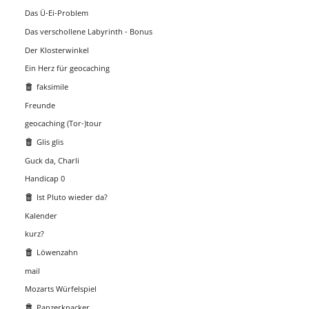
Das Ü-Ei-Problem
Das verschollene Labyrinth - Bonus
Der Klosterwinkel
Ein Herz für geocaching
faksimile
Freunde
geocaching (Tor-)tour
Glis glis
Guck da, Charli
Handicap 0
Ist Pluto wieder da?
Kalender
kurz?
Löwenzahn
mail
Mozarts Würfelspiel
Panzerknacker