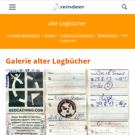
alte Logbücher
reindeer-geocaching
Caches
Traditional Geocache
Wasserhöhe
alte
Logbücher
Galerie alter Logbücher