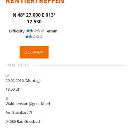
RENTIERTREFFEN
N 48° 27.000 E 013°
12.530
Difficulty:
Terrain:
GC68QQY
EVENT CACHE
29.02.2016 (Montag)
18:00 Uhr
Waldpension Jägerstüberl
Am Steinkart 7f
94086 Bad Griesbach