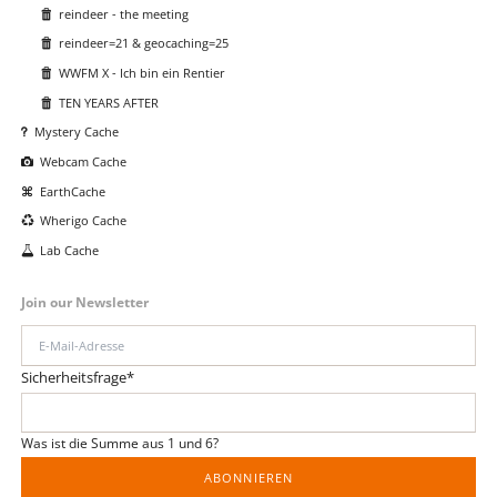
reindeer - the meeting
reindeer=21 & geocaching=25
WWFM X - Ich bin ein Rentier
TEN YEARS AFTER
Mystery Cache
Webcam Cache
EarthCache
Wherigo Cache
Lab Cache
Join our Newsletter
E-
Mail-
Pflichtfeld
Sicherheitsfrage
*
Adresse
Was ist die Summe aus 1 und 6?
ABONNIEREN