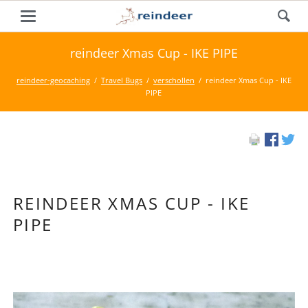
reindeer Xmas Cup - IKE PIPE
reindeer-geocaching
Travel Bugs
verschollen
reindeer Xmas Cup - IKE
PIPE
REINDEER XMAS CUP - IKE
PIPE