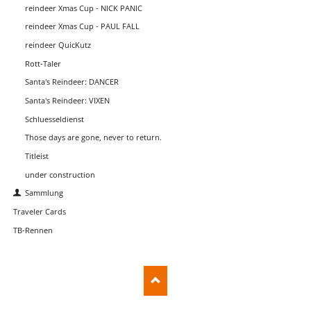
reindeer Xmas Cup - NICK PANIC
reindeer Xmas Cup - PAUL FALL
reindeer QuicKutz
Rott-Taler
Santa's Reindeer: DANCER
Santa's Reindeer: VIXEN
Schluesseldienst
Those days are gone, never to return.
Titleist
under construction
Sammlung
Traveler Cards
TB-Rennen