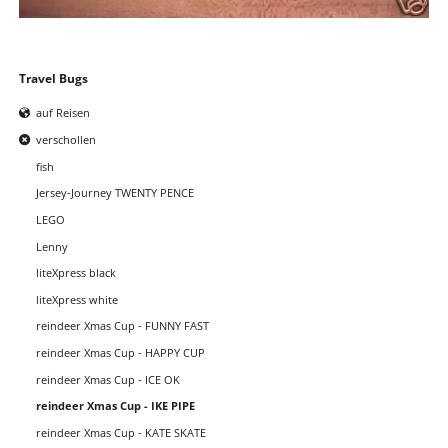
Navigation
Travel Bugs
überspringen
auf Reisen
verschollen
fish
Jersey-Journey TWENTY PENCE
LEGO
Lenny
liteXpress black
liteXpress white
reindeer Xmas Cup - FUNNY FAST
reindeer Xmas Cup - HAPPY CUP
reindeer Xmas Cup - ICE OK
reindeer Xmas Cup - IKE PIPE
reindeer Xmas Cup - KATE SKATE