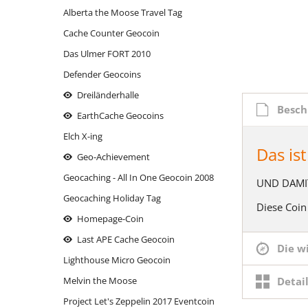
Alberta the Moose Travel Tag
moose on the roof
Thron mit Ausblick
Mariahilf 
reindeer
Cache Counter Geocoin
oiweiwaslos!
Wasserhöhe
reindeer
Massing
Das Ulmer FORT 2010
reindeer - Logstempel
reindeer
Oberha
Defender Geocoins
reindeer - the sledge
Rott-Tale
Parkuh
Dreiländerhalle
reindeer Xmas Cup - FURY FLY
Siebenschl
Santa's 
Besch
EarthCache Geocoins
Rhinitis vac forte
Santa's 
Elch X-ing
Santa's Reindeer: BLITZEN
Das is
Schluess
Geo-Achievement
Santa's Reindeer: COMET
Those da
Geocaching - All In One Geocoin 2008
UND DAMIT
Santa's Reindeer: CUPID
return.
Geocaching Holiday Tag
Diese Coin
Santa's Reindeer: DASHER
Titleist
Homepage-Coin
Santa's Reindeer: DONNER
under co
Last APE Cache Geocoin
Die w
Santa's Reindeer: OLIVE
Lighthouse Micro Geocoin
Santa's Reindeer: PRANCER
Detai
Melvin the Moose
Santa's Reindeer: RUDOLPH
Project Let's Zeppelin 2017 Eventcoin