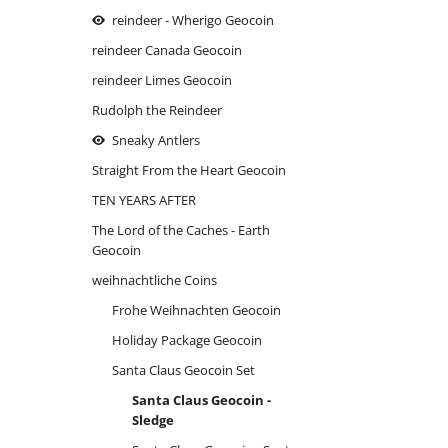
Sind wir nicht alle ein bisschen
reindeer - Wherigo Geocoin
Bluna?
reindeer Canada Geocoin
Tallink Silja Schiff
reindeer Limes Geocoin
the reindeer
Rudolph the Reindeer
Sneaky Antlers
of
Straight From the Heart Geocoin
TEN YEARS AFTER
The Lord of the Caches - Earth
Geocoin
weihnachtliche Coins
Frohe Weihnachten Geocoin
Holiday Package Geocoin
Santa Claus Geocoin Set
Santa Claus Geocoin -
Sledge