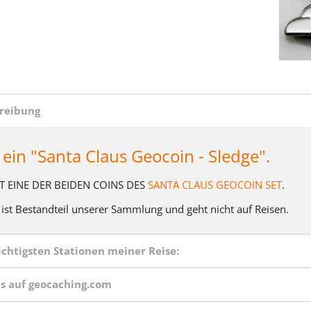
Geo-Achievement
(Passau No One)
 Xmas Cup - NICK PANIC
Geocaching - All In One Geo
 Xmas Cup - PAUL FALL
 Station
2008
 QuicKutz
us
Geocaching Holiday Tag
r
r
Homepage-Coin
äfer
Reindeer: DANCER
Last APE Cache Geocoin
reibung
Reindeer: VIXEN
Lighthouse Micro Geocoin
t ein "Santa Claus Geocoin - Sledge".
eldienst
Melvin the Moose
ys are gone, never to
Project Let's Zeppelin 2017
 EINE DER BEIDEN COINS DES
SANTA CLAUS GEOCOIN SET
.
Eventcoin
 ist Bestandteil unserer Sammlung und geht nicht auf Reisen
.
reindeer - Wherigo Geoc
nstruction
reindeer Canada Geocoin
ichtigsten Stationen meiner Reise:
reindeer Limes Geocoin
Rudolph the Reindeer
ls auf geocaching.com
Sneaky Antlers