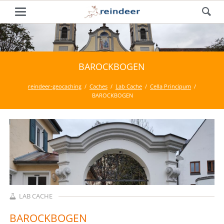
BAROCKBOGEN
reindeer-geocaching
Caches
Lab Cache
Cella Principum
BAROCKBOGEN
LAB CACHE
BAROCKBOGEN