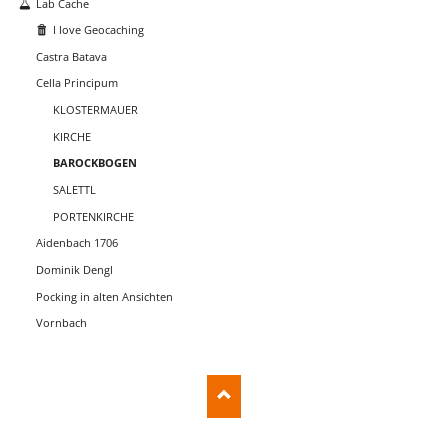
Lab Cache
I love Geocaching
Castra Batava
Cella Principum
KLOSTERMAUER
KIRCHE
BAROCKBOGEN
SALETTL
PORTENKIRCHE
Aidenbach 1706
Dominik Dengl
Pocking in alten Ansichten
Vornbach