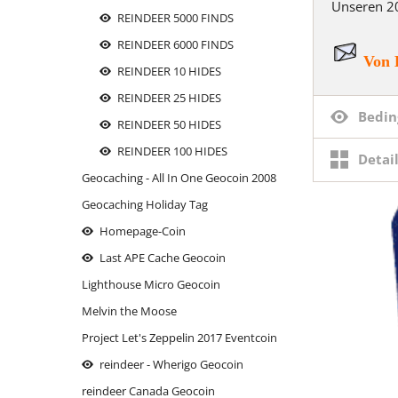
Unseren 2
Sind wir nicht alle ein bisschen
REINDEER 5000 FINDS
Bluna?
REINDEER 6000 FINDS
Von 
Tallink Silja Schiff
REINDEER 10 HIDES
the reindeer
REINDEER 25 HIDES
Bedin
REINDEER 50 HIDES
of
REINDEER 100 HIDES
Detai
Geocaching - All In One Geocoin 2008
Geocaching Holiday Tag
Homepage-Coin
Last APE Cache Geocoin
Lighthouse Micro Geocoin
Melvin the Moose
Project Let's Zeppelin 2017 Eventcoin
reindeer - Wherigo Geocoin
reindeer Canada Geocoin