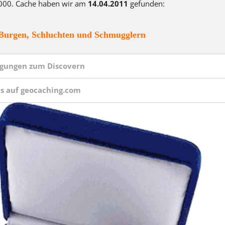
000. Cache haben wir am
14.04.2011
gefunden:
Straight From the Heart Ge
TEN YEARS AFTER
Burgen, Schluchten und Schmugglern
The Lord of the Caches - Ear
Geocoin
gungen zum Discovern
weihnachtliche Coins
ls auf geocaching.com