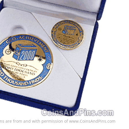
oins are from and with permission of www.CoinsAndPins.com