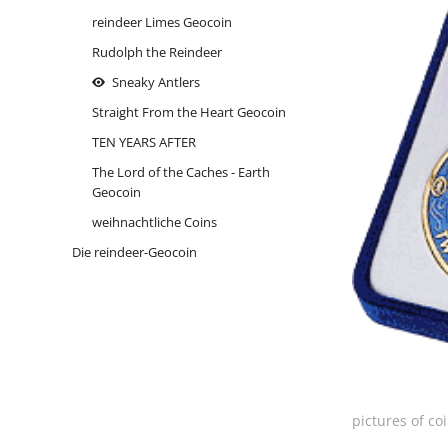
reindeer Limes Geocoin
Rudolph the Reindeer
Sneaky Antlers
Straight From the Heart Geocoin
TEN YEARS AFTER
The Lord of the Caches - Earth
Geocoin
weihnachtliche Coins
Die reindeer-Geocoin
pictures of c