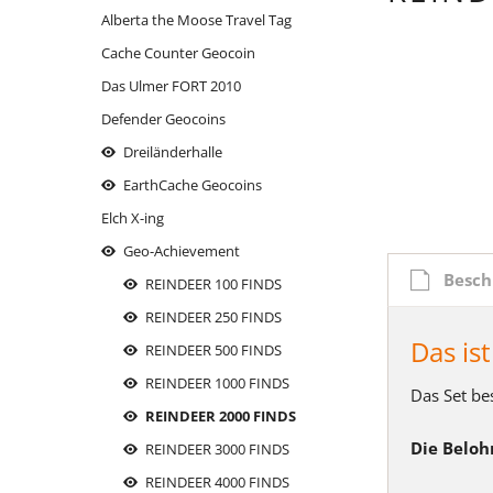
Alberta the Moose Travel Tag
moose on the roof
Thron mit Ausblick
Mariahilf 
reindeer
Cache Counter Geocoin
oiweiwaslos!
Wasserhöhe
reindeer
Massing
Das Ulmer FORT 2010
reindeer - Logstempel
reindeer
Oberha
Defender Geocoins
reindeer - the sledge
Rott-Tale
Parkuh
Dreiländerhalle
reindeer Xmas Cup - FURY FLY
Siebenschl
Santa's 
EarthCache Geocoins
Rhinitis vac forte
Santa's 
Elch X-ing
Santa's Reindeer: BLITZEN
Schluess
Geo-Achievement
Santa's Reindeer: COMET
Those da
Besch
REINDEER 100 FINDS
Santa's Reindeer: CUPID
return.
REINDEER 250 FINDS
Santa's Reindeer: DASHER
Titleist
Das is
REINDEER 500 FINDS
Santa's Reindeer: DONNER
under co
REINDEER 1000 FINDS
Das Set be
Santa's Reindeer: OLIVE
REINDEER 2000 FINDS
Santa's Reindeer: PRANCER
Die Beloh
REINDEER 3000 FINDS
Santa's Reindeer: RUDOLPH
REINDEER 4000 FINDS