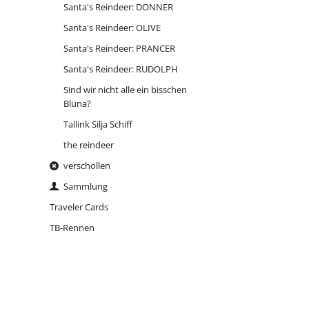
Santa's Reindeer: DONNER
Sind wir nicht alle ein bisschen
Bluna?
Santa's Reindeer: OLIVE
Santa's Reindeer: PRANCER
Tallink Silja Schiff
Santa's Reindeer: RUDOLPH
the reindeer
Sind wir nicht alle ein bisschen
of
Bluna?
Tallink Silja Schiff
the reindeer
verschollen
Sammlung
Traveler Cards
TB-Rennen