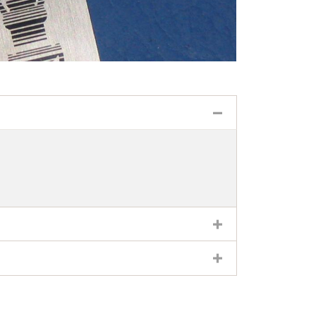
Banner-Sammlung
coin
oin