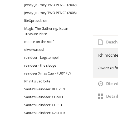
Jersey-Journey TWO PENCE (2002)
moose on the roof
Thron mit Ausblick
Mariahilf 
reindeer
Jersey-Journey TWO PENCE (2008)
oiweiwaslos!
Wasserhöhe
reindeer
Massing
liteXpress blue
reindeer - Logstempel
reindeer
Oberha
Magic: The Gathering, Ixalan
reindeer - the sledge
Rott-Tale
Parkuh
Treasure Piece
reindeer Xmas Cup - FURY FLY
Siebenschl
Santa's 
Besch
moose on the roof
Rhinitis vac forte
Santa's 
oiweiwaslos!
Ich möchte
Santa's Reindeer: BLITZEN
reindeer - Logstempel
Schluess
Santa's Reindeer: COMET
reindeer - the sledge
Those da
I want to b
Santa's Reindeer: CUPID
return.
reindeer Xmas Cup - FURY FLY
Santa's Reindeer: DASHER
Titleist
Rhinitis vac forte
Die w
Santa's Reindeer: DONNER
under co
Santa's Reindeer: BLITZEN
Detai
Santa's Reindeer: COMET
Santa's Reindeer: OLIVE
Santa's Reindeer: CUPID
Santa's Reindeer: PRANCER
Santa's Reindeer: DASHER
Santa's Reindeer: RUDOLPH