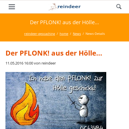
Der PFLONK! aus der Hölle...
reindeer-geocaching
home
News
News-Details
Der PFLONK! aus der Hölle...
11.05.2016 16:00
von reindeer